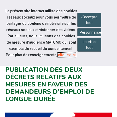
Accéder à notre page Facebook
Accéder à notre page Youtube
Accéder à notre page Linkedin
Accéder à notre page Twitter
Aller à la navigation
Le présent site Internet utilise des cookies
Aller au contenu
J'accepte
réseaux sociaux pour vous permettre de
tout
partager du contenu de notre site sur les
réseaux sociaux et visionner des vidéos.
Personnaliser
Par ailleurs, nous utilisons des cookies
Je refuse
de mesure d’audience MATOMO qui sont
Notre actualité
tout
exempts de recueil du consentement.
PLAN DE RÉDUCTION DES
Pour plus de renseignements,
cliquez ici
.
TENSIONS DE RECRUTEMENT :
PUBLICATION DES DEUX
DÉCRETS RELATIFS AUX
MESURES EN FAVEUR DES
DEMANDEURS D’EMPLOI DE
LONGUE DURÉE