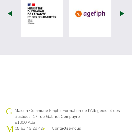
visiter les site de Ministère du travail (
visiter les si
Cap emploi 81
Maison Commune Emploi Formation de l’Albigeois et des
Bastides, 17 rue Gabriel Compayre
81000 Albi
05 63 49 29 49
Contactez-nous