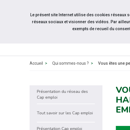
Accéder à notre page Facebook
Accéder à notre page Youtube
Accéder à notre page Linkedin
Accéder à notre page Twitter
Aller à la navigation
Le présent site Internet utilise des cookies réseaux 
Aller au contenu
réseaux sociaux et visionner des vidéos. Par aill
exempts de recueil du consen
QUI SOMM
NOUS ?
Accueil
Qui sommes-nous ?
Vous êtes une p
VO
Présentation du réseau des
HA
Cap emploi
EM
Tout savoir sur les Cap emploi
Présentation Cap emploi