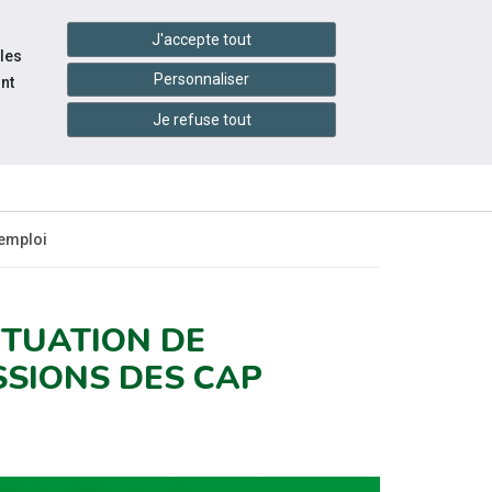
handshake
essibilité
Services en ligne
J'accepte tout
 les
Personnaliser
nt
Je refuse tout
INFOS
CONTACTEZ-
ÉNEMENTS
PRATIQUES
NOUS
 emploi
ITUATION DE
SSIONS DES CAP