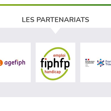
LES PARTENARIATS
site de Ministère du travail (nouvelle fenêtre)
visiter les site de Agefiph (nouvelle fenêtre)
visiter les site de Fiphfp 