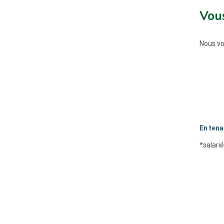
Vous
Nous vo
En tena
*salarié