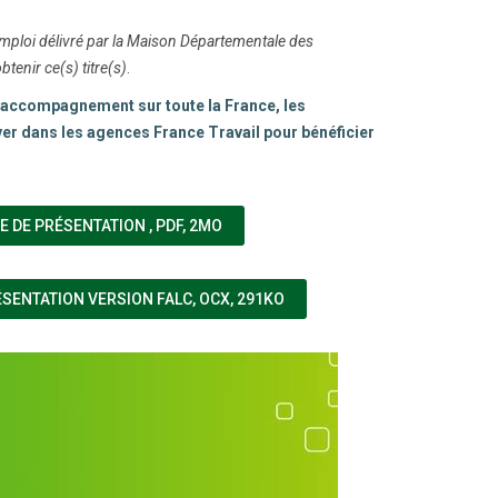
'emploi délivré par la Maison Départementale des
enir ce(s) titre(s)
.
d’accompagnement sur toute la France, les
r dans les agences France Travail pour bénéficier
(NOUVELLE FENÊTRE)
TE DE PRÉSENTATION
,
PDF, 2MO
(NOUVELLE FENÊTRE)
ÉSENTATION VERSION FALC
,
OCX, 291KO