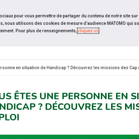
travel_explore
settings_accessibility
Sites du réseau
Acc
sociaux pour vous permettre de partager du contenu de notre site sur
eurs, nous utilisons des cookies de mesure d’audience MATOMO qui so
tement. Pour plus de renseignements,
cliquez ici
.
ES-
ESPACE
ESPACE
ACTUALITÉS
ÉV
CANDIDAT
EMPLOYEUR
ersonne en situation de Handicap ? Découvrez les missions des Cap
US ÊTES UNE PERSONNE EN S
NDICAP ? DÉCOUVREZ LES MI
PLOI